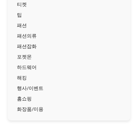
티켓
팁
패션
패션의류
패션잡화
포켓몬
하드웨어
해킹
행사/이벤트
홈쇼핑
화장품/미용