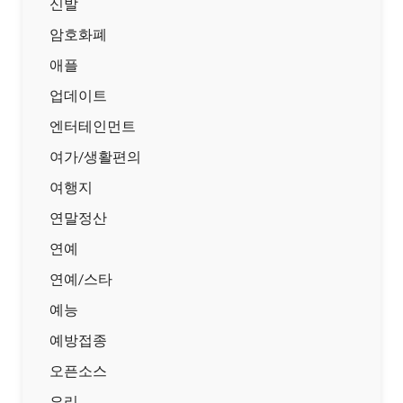
신발
암호화폐
애플
업데이트
엔터테인먼트
여가/생활편의
여행지
연말정산
연예
연예/스타
예능
예방접종
오픈소스
요리