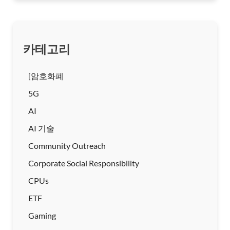
카테고리
[암호화폐
5G
AI
AI 기술
Community Outreach
Corporate Social Responsibility
CPUs
ETF
Gaming