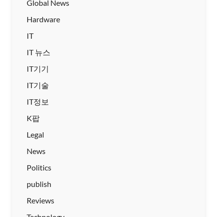
Global News
Hardware
IT
IT 뉴스
IT기기
IT기술
IT정보
K팝
Legal
News
Politics
publish
Reviews
Technology