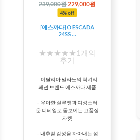
239,000원
229,000원
4% off
[에스까다] O ESCADA
24SS …
★★★★★
★
1개의
후기
★
★
★
– 이탈리아 밀라노의 럭셔리
★
패션 브랜드 에스까다 제품
– 우아한 실루엣과 여성스러
운 디테일로 돋보이는 고품질
자켓
– 내추럴 감성을 자아내는 섬