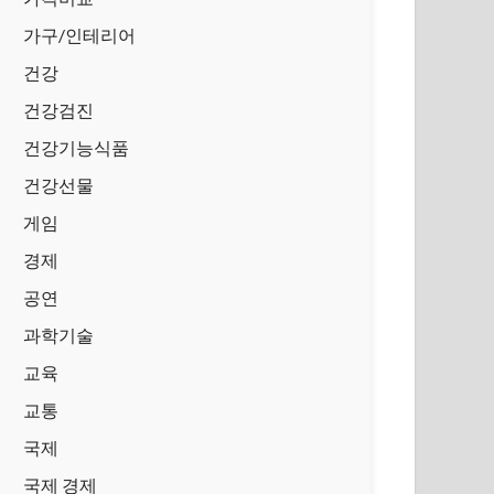
가구/인테리어
건강
건강검진
건강기능식품
건강선물
게임
경제
공연
과학기술
교육
교통
국제
국제 경제