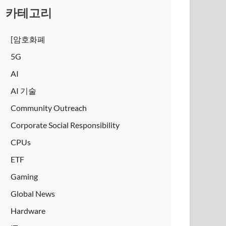
카테고리
[암호화폐
5G
AI
AI 기술
Community Outreach
Corporate Social Responsibility
CPUs
ETF
Gaming
Global News
Hardware