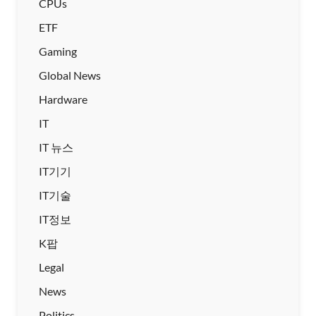
CPUs
ETF
Gaming
Global News
Hardware
IT
IT 뉴스
IT기기
IT기술
IT정보
K팝
Legal
News
Politics