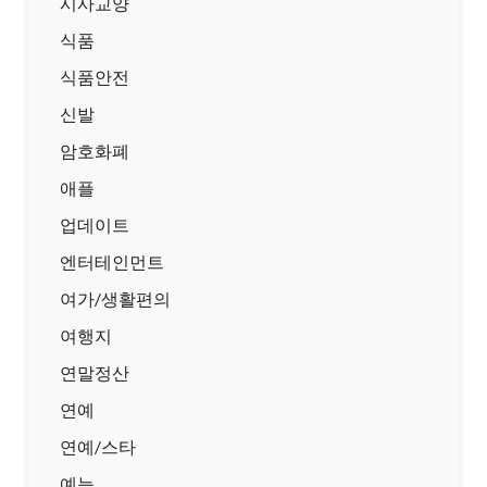
시사교양
식품
식품안전
신발
암호화폐
애플
업데이트
엔터테인먼트
여가/생활편의
여행지
연말정산
연예
연예/스타
예능