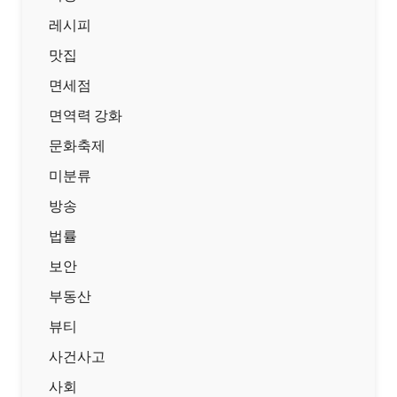
레시피
맛집
면세점
면역력 강화
문화축제
미분류
방송
법률
보안
부동산
뷰티
사건사고
사회