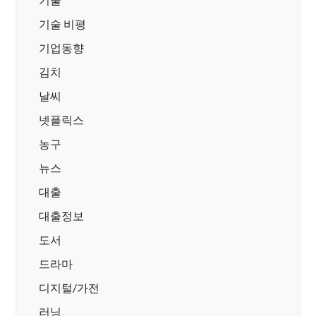
기술 비평
기업동향
김치
날씨
넷플릭스
농구
뉴스
대출
대출정보
도서
드라마
디지털/가전
러닝