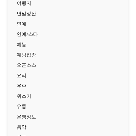
여행지
연말정산
연예
연예/스타
예능
예방접종
오픈소스
요리
우주
위스키
유통
은행정보
음악