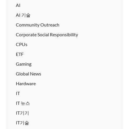
AI
AI 기술
Community Outreach
Corporate Social Responsibility
CPUs
ETF
Gaming
Global News
Hardware
IT
IT 뉴스
IT기기
IT기술