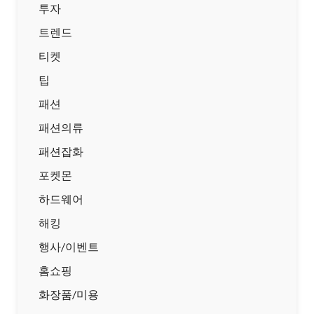
투자
트렌드
티켓
팁
패션
패션의류
패션잡화
포켓몬
하드웨어
해킹
행사/이벤트
홈쇼핑
화장품/미용