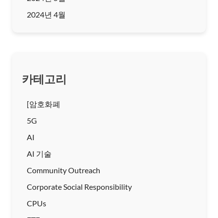
2024년 4월
카테고리
[암호화폐
5G
AI
AI 기술
Community Outreach
Corporate Social Responsibility
CPUs