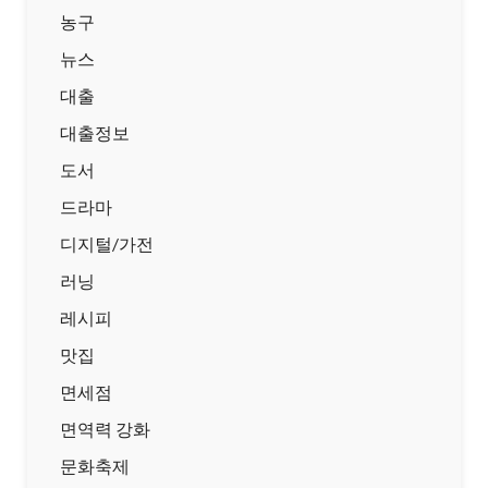
농구
뉴스
대출
대출정보
도서
드라마
디지털/가전
러닝
레시피
맛집
면세점
면역력 강화
문화축제