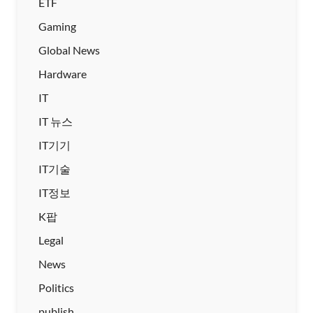
ETF
Gaming
Global News
Hardware
IT
IT 뉴스
IT기기
IT기술
IT정보
K팝
Legal
News
Politics
publish