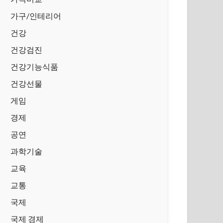
가구/인테리어
건강
건강검진
건강기능식품
건강선물
게임
경제
공연
과학기술
교육
교통
국제
국제 경제