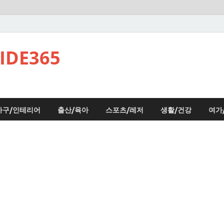
DE365
가구/인테리어
출산/육아
스포츠/레저
생활/건강
여가