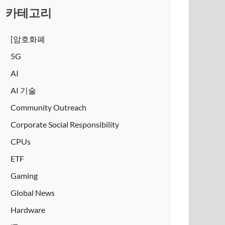
카테고리
[암호화폐
5G
AI
AI 기술
Community Outreach
Corporate Social Responsibility
CPUs
ETF
Gaming
Global News
Hardware