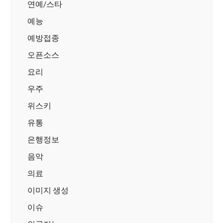
연예/스타
예능
예방접종
오픈소스
요리
우주
위스키
유통
은행정보
음악
의료
이미지 생성
이슈