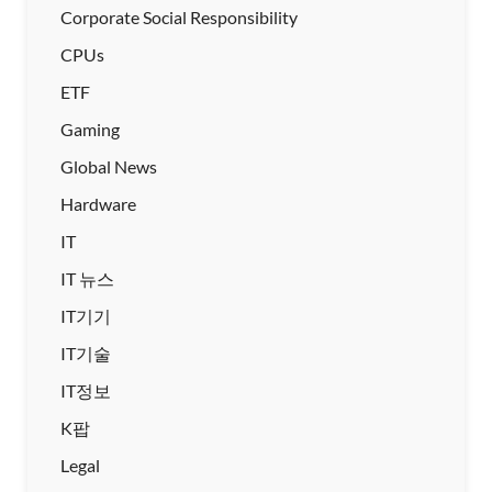
Corporate Social Responsibility
CPUs
ETF
Gaming
Global News
Hardware
IT
IT 뉴스
IT기기
IT기술
IT정보
K팝
Legal