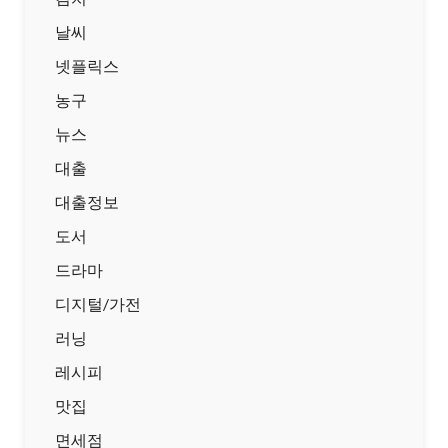
날씨
넷플릭스
농구
뉴스
대출
대출정보
도서
드라마
디지털/가전
러닝
레시피
맛집
면세점