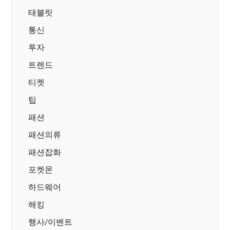
태블릿
통신
투자
트렌드
티켓
팁
패션
패션의류
패션잡화
포켓몬
하드웨어
해킹
행사/이벤트