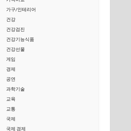
가구/인테리어
건강
건강검진
건강기능식품
건강선물
게임
경제
공연
과학기술
교육
교통
국제
국제 경제