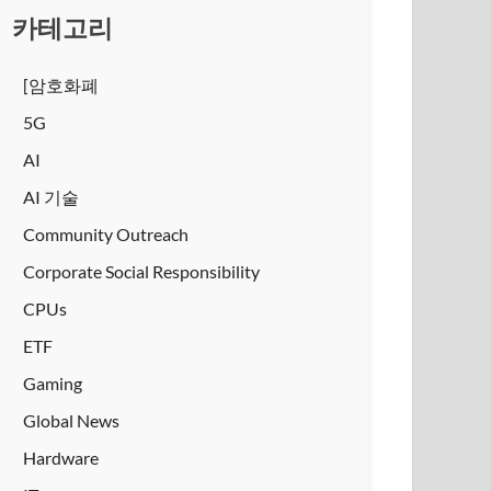
카테고리
[암호화폐
5G
AI
AI 기술
Community Outreach
Corporate Social Responsibility
CPUs
ETF
Gaming
Global News
Hardware