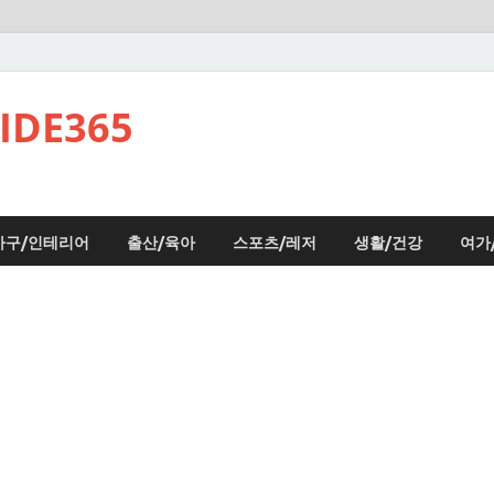
DE365
가구/인테리어
출산/육아
스포츠/레저
생활/건강
여가