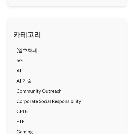
카테고리
[암호화폐
5G
AI
AI 기술
Community Outreach
Corporate Social Responsibility
CPUs
ETF
Gaming