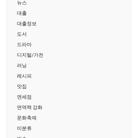
뉴스
대출
대출정보
도서
드라마
디지털/가전
러닝
레시피
맛집
면세점
면역력 강화
문화축제
미분류