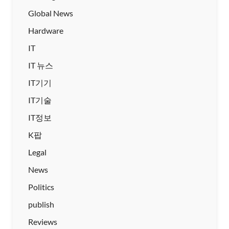
Global News
Hardware
IT
IT 뉴스
IT기기
IT기술
IT정보
K팝
Legal
News
Politics
publish
Reviews