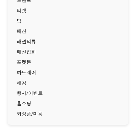
티켓
팁
패션
패션의류
패션잡화
포켓몬
하드웨어
해킹
행사/이벤트
홈쇼핑
화장품/미용