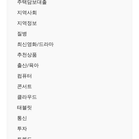
주택담보대출
지역사회
지역정보
질병
최신영화/드라마
추천상품
출산/육아
컴퓨터
콘서트
클라우드
태블릿
통신
투자
트렌드