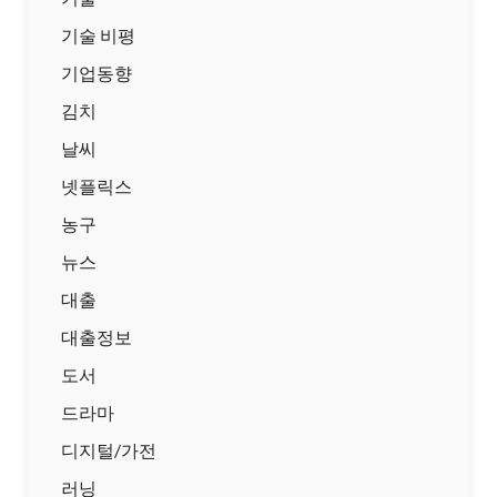
기술 비평
기업동향
김치
날씨
넷플릭스
농구
뉴스
대출
대출정보
도서
드라마
디지털/가전
러닝