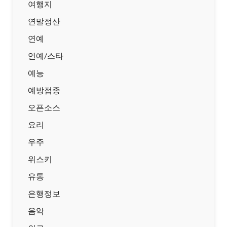
여행지
연말정산
연예
연예/스타
예능
예방접종
오픈소스
요리
우주
위스키
유통
은행정보
음악