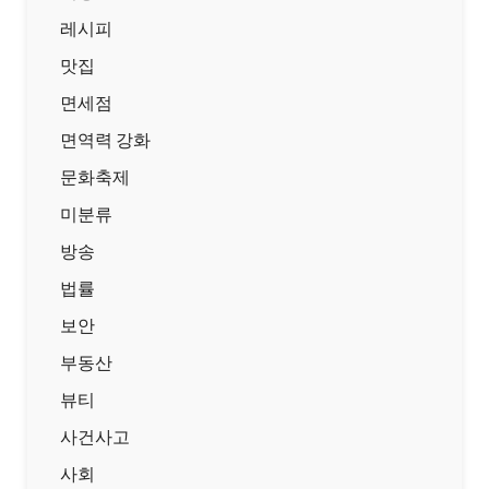
레시피
맛집
면세점
면역력 강화
문화축제
미분류
방송
법률
보안
부동산
뷰티
사건사고
사회