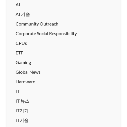
AI
AI 기술
Community Outreach
Corporate Social Responsibility
CPUs
ETF
Gaming
Global News
Hardware
IT
IT 뉴스
IT기기
IT기술